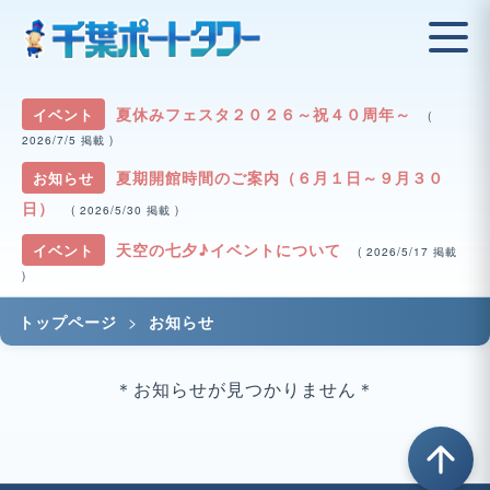
夏休みフェスタ２０２６～祝４０周年～
イベント
(
2026/7/5 掲載 )
夏期開館時間のご案内（６月１日～９月３０
お知らせ
日）
( 2026/5/30 掲載 )
天空の七夕♪イベントについて
イベント
( 2026/5/17 掲載
)
>
トップページ
お知らせ
＊お知らせが見つかりません＊
arrow_upward