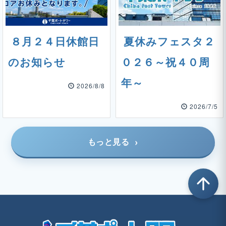
８月２４日休館日
夏休みフェスタ２
のお知らせ
０２６～祝４０周
年～
2026/8/8
2026/7/5
もっと見る
arrow_upward